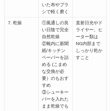
いた布やブラ
シで軽く磨く
7. 乾燥
①風通しの良
直射日光やド
い日陰で完全
ライヤー、ヒ
自然乾燥
ーター類は
②靴内に新聞
NG内部まで
紙/キッチン
しっかり乾か
ペーパーを詰
すこと
める (こまめ
な交換が必
要）のもおす
すめ
③シューキー
パーを入れた
まま乾燥でも