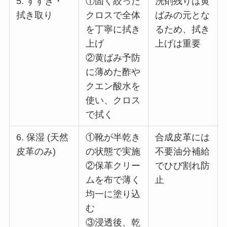
5. すすぎ・
①固く絞った
洗剤残りは黄
拭き取り
クロスで全体
ばみの元とな
を丁寧に拭き
るため、拭き
上げ
上げは重要
②黄ばみ予防
に薄めた酢や
クエン酸水を
使い、クロス
で拭く
6. 保湿 (天然
①靴が半乾き
合成皮革には
皮革のみ)
の状態で実施
不要油分補給
②保革クリー
でひび割れ防
ムを布で薄く
止
均一に塗り込
む
③浸透後、乾