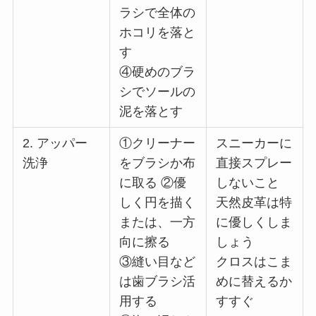
ラシで全体の
ホコリを落と
す
④硬めのブラ
シでソールの
泥を落とす
2. アッパー
①クリーナー
スニーカーに
洗浄
をブラシか布
直接スプレー
に取る ②優
しないこと
しく円を描く
天然皮革は特
または、一方
に優しくしま
向に擦る
しょう
③縫い目など
クロスはこま
は歯ブラシ活
めに替えるか
用する
すすぐ