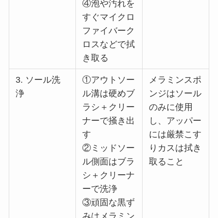
④泡や汚れを
すぐマイクロ
ファイバーク
ロスなどで拭
き取る
3. ソール洗
①アウトソー
メラミンスポ
浄
ル溝は硬めブ
ンジはソール
ラシ＋クリー
のみに使用
ナーで掻き出
し、アッパー
す
には厳禁こす
②ミッドソー
りカスは拭き
ル側面はブラ
取ること
シ＋クリーナ
ーで洗浄
③頑固な黒ず
みはメラミン