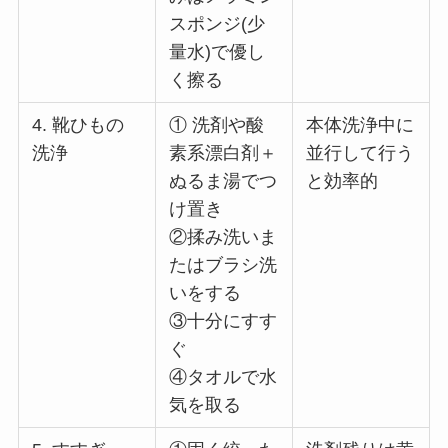
スポンジ(少
量水)で優し
く擦る
4. 靴ひもの
① 洗剤や酸
本体洗浄中に
洗浄
素系漂白剤＋
並行して行う
ぬるま湯でつ
と効率的
け置き
②揉み洗いま
たはブラシ洗
いをする
③十分にすす
ぐ
④タオルで水
気を取る