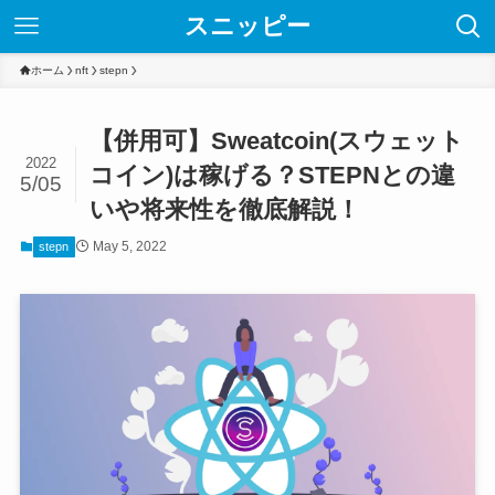
スニッピー
ホーム
nft
stepn
【併用可】Sweatcoin(スウェット
2022
コイン)は稼げる？STEPNとの違
5/05
いや将来性を徹底解説！
May 5, 2022
stepn