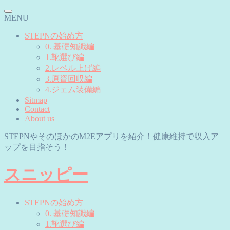
MENU
STEPNの始め方
0. 基礎知識編
1.靴選び編
2.レベル上げ編
3.原資回収編
4.ジェム装備編
Sitmap
Contact
About us
STEPNやそのほかのM2Eアプリを紹介！健康維持で収入ア
ップを目指そう！
スニッピー
STEPNの始め方
0. 基礎知識編
1.靴選び編