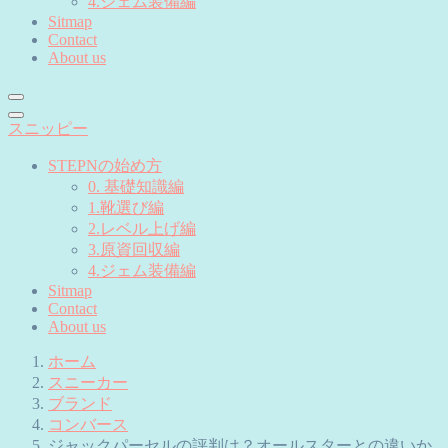
4.ジェム装備編
Sitmap
Contact
About us
スニッピー
STEPNの始め方
0. 基礎知識編
1.靴選び編
2.レベル上げ編
3.原資回収編
4.ジェム装備編
Sitmap
Contact
About us
ホーム
スニーカー
ブランド
コンバース
ジャックパーセルの評判は？オールスターとの違いか