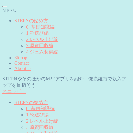
MENU
STEPNの始め方
0. 基礎知識編
1.靴選び編
2.レベル上げ編
3.原資回収編
4.ジェム装備編
Sitmap
Contact
About us
STEPNやそのほかのM2Eアプリを紹介！健康維持で収入ア
ップを目指そう！
スニッピー
STEPNの始め方
0. 基礎知識編
1.靴選び編
2.レベル上げ編
3.原資回収編