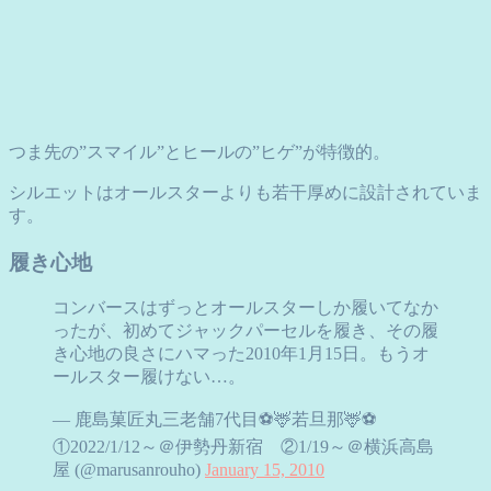
つま先の”スマイル”とヒールの”ヒゲ”が特徴的。
シルエットはオールスターよりも若干厚めに設計されていま
す。
履き心地
コンバースはずっとオールスターしか履いてなか
ったが、初めてジャックパーセルを履き、その履
き心地の良さにハマった2010年1月15日。もうオ
ールスター履けない…。
— 鹿島菓匠丸三老舗7代目⚽🦌若旦那🦌⚽
①2022/1/12～＠伊勢丹新宿 ②1/19～＠横浜高島
屋 (@marusanrouho)
January 15, 2010