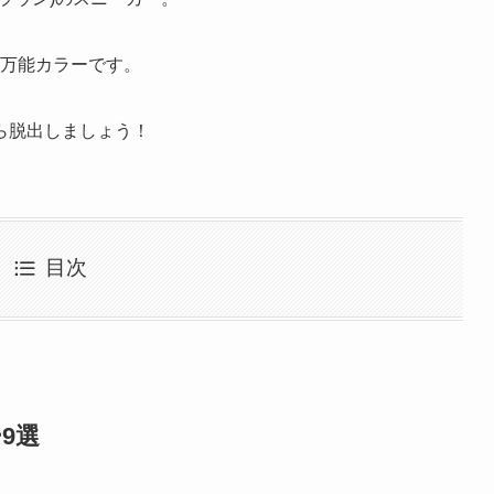
る万能カラーです。
ら脱出しましょう！
目次
9選